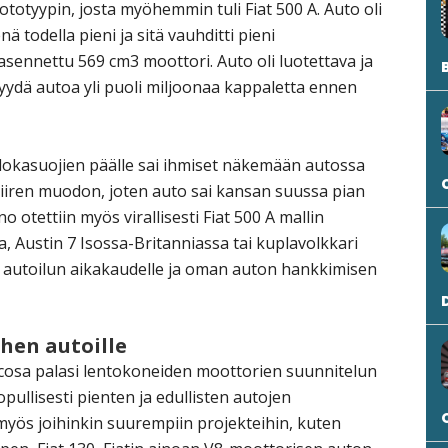
ototyypin, josta myöhemmin tuli Fiat 500 A. Auto oli
todella pieni ja sitä vauhditti pieni
asennettu 569 cm3 moottori. Auto oli luotettava ja
myydä autoa yli puoli miljoonaa kappaletta ennen
s lokasuojien päälle sai ihmiset näkemään autossa
iiren muodon, joten auto sai kansan suussa pian
 otettiin myös virallisesti Fiat 500 A mallin
a, Austin 7 Isossa-Britanniassa tai kuplavolkkari
ti autoilun aikakaudelle ja oman auton hankkimisen
hen autoille
osa palasi lentokoneiden moottorien suunnitelun
opullisesti pienten ja edullisten autojen
 myös joihinkin suurempiin projekteihin, kuten