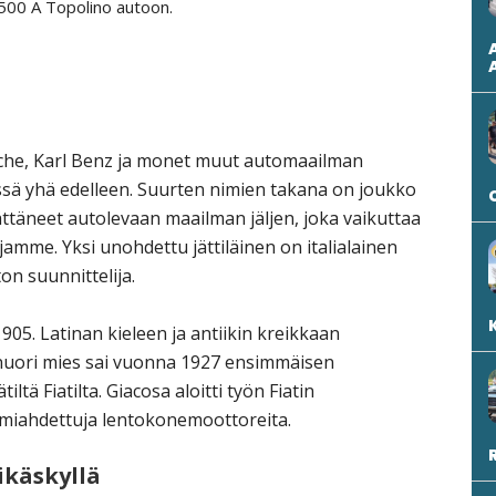
500 A Topolino autoon.
sche, Karl Benz ja monet muut automaailman
ssä yhä edelleen. Suurten nimien takana on joukko
jättäneet autolevaan maailman jäljen, joka vaikuttaa
ajamme. Yksi unohdettu jättiläinen on italialainen
n suunnittelija.
5. Latinan kieleen ja antiikin kreikkaan
nuori mies sai vuonna 1927 ensimmäisen
tiltä Fiatilta. Giacosa aloitti työn Fiatin
emmiahdettuja lentokonemoottoreita.
käskyllä