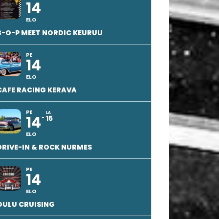
14
ELO
B-O-P MEET NORDIC KEURUU
PE
14
ELO
CAFE RACING KERAVA
PE
LA
14
15
ELO
DRIVE-IN & ROCK NURMES
PE
14
ELO
OULU CRUISING