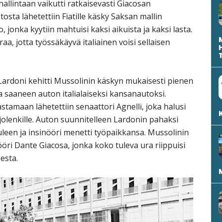
 hallintaan vaikutti ratkaisevasti Giacosan
osta lähetettiin Fiatille käsky Saksan mallin
, jonka kyytiin mahtuisi kaksi aikuista ja kaksi lasta.
raa, jotta työssäkäyvä italiainen voisi sellaisen
Lardoni kehitti Mussolinin käskyn mukaisesti pienen
 saaneen auton italialaiseksi kansanautoksi.
stamaan lähetettiin senaattori Agnelli, joka halusi
olenkille. Auton suunnitelleen Lardonin pahaksi
uleen ja insinööri menetti työpaikkansa. Mussolinin
ööri Dante Giacosa, jonka koko tuleva ura riippuisi
esta.