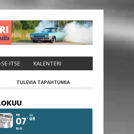
-SE-ITSE
KALENTERI
sisijainen
TULEVIA TAPAHTUMIA
vupalkki
LOKUU
PE
SU
07
09
ELO