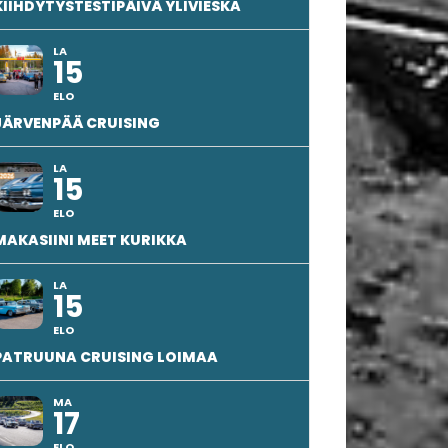
KIIHDYTYSTESTIPÄIVÄ YLIVIESKA
LA
15
ELO
JÄRVENPÄÄ CRUISING
LA
15
ELO
MAKASIINI MEET KURIKKA
LA
15
ELO
PATRUUNA CRUISING LOIMAA
MA
17
ELO