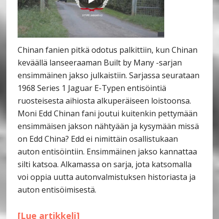
Chinan fanien pitkä odotus palkittiin, kun Chinan
keväällä lanseeraaman Built by Many -sarjan
ensimmäinen jakso julkaistiin. Sarjassa seurataan
1968 Series 1 Jaguar E-Typen entisöintiä
ruosteisesta aihiosta alkuperäiseen loistoonsa.
Moni Edd Chinan fani joutui kuitenkin pettymään
ensimmäisen jakson nähtyään ja kysymään missä
on Edd China? Edd ei nimittäin osallistukaan
auton entisöintiin. Ensimmäinen jakso kannattaa
silti katsoa. Alkamassa on sarja, jota katsomalla
voi oppia uutta autonvalmistuksen historiasta ja
auton entisöimisestä.
[Lue artikkeli]