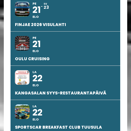
PE
SU
21
23
ELO
FINJAE 2026 VISULAHTI
PE
21
ELO
OULU CRUISING
LA
22
ELO
KANGASALAN SYYS-RESTAURANTAPÄIVÄ
LA
22
ELO
SPORTSCAR BREAKFAST CLUB TUUSULA