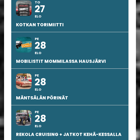
TO
27
ELO
KOTKAN TORIMIITTI
PE
28
ELO
MOBILISTIT MOMMILASSA HAUSJÄRVI
PE
28
ELO
MÄNTSÄLÄN PÖRINÄT
PE
28
ELO
REKOLA CRUISING + JATKOT KEHÄ-KESSALLA