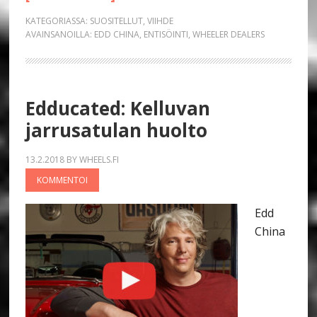
KATEGORIASSA:
SUOSITELLUT
,
VIIHDE
AVAINSANOILLA:
EDD CHINA
,
ENTISÖINTI
,
WHEELER DEALERS
Edducated: Kelluvan
jarrusatulan huolto
13.2.2018
BY
WHEELS.FI
KOMMENTOI
Edd
China