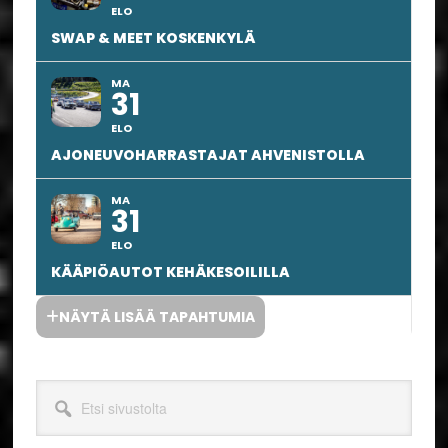
ELO
SWAP & MEET KOSKENKYLÄ
MA
31
ELO
AJONEUVOHARRASTAJAT AHVENISTOLLA
MA
31
ELO
KÄÄPIÖAUTOT KEHÄKESOILILLA
NÄYTÄ LISÄÄ TAPAHTUMIA
Etsi
sivustolta