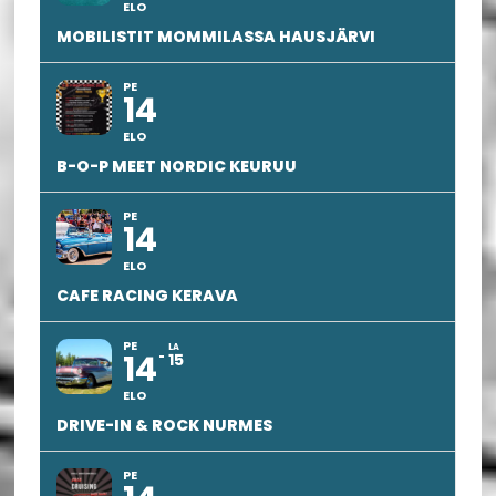
ELO
MOBILISTIT MOMMILASSA HAUSJÄRVI
PE
14
ELO
B-O-P MEET NORDIC KEURUU
PE
14
ELO
CAFE RACING KERAVA
PE
LA
14
15
ELO
DRIVE-IN & ROCK NURMES
PE