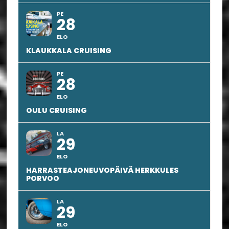
PE
28
ELO
KLAUKKALA CRUISING
PE
28
ELO
OULU CRUISING
LA
29
ELO
HARRASTEAJONEUVOPÄIVÄ HERKKULES
PORVOO
LA
29
ELO