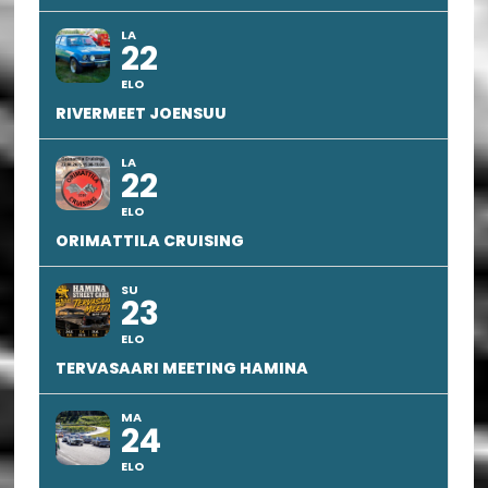
LA
22
ELO
RIVERMEET JOENSUU
LA
22
ELO
ORIMATTILA CRUISING
SU
23
ELO
TERVASAARI MEETING HAMINA
MA
24
ELO