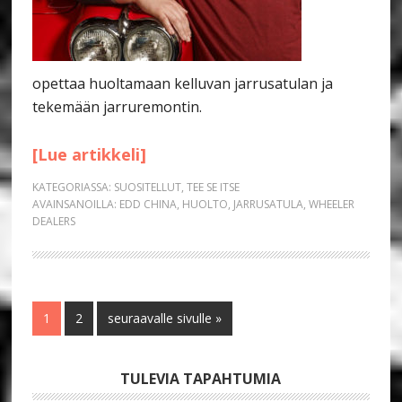
opettaa huoltamaan kelluvan jarrusatulan ja
tekemään jarruremontin.
[Lue artikkeli]
KATEGORIASSA:
SUOSITELLUT
,
TEE SE ITSE
AVAINSANOILLA:
EDD CHINA
,
HUOLTO
,
JARRUSATULA
,
WHEELER
DEALERS
Sivu
Sivu
Siirry
1
2
seuraavalle sivulle »
Ensisijainen
TULEVIA TAPAHTUMIA