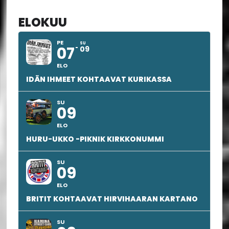
sivupalkki
ELOKUU
PE
SU
07
09
ELO
IDÄN IHMEET KOHTAAVAT KURIKASSA
SU
09
ELO
HURU-UKKO -PIKNIK KIRKKONUMMI
SU
09
ELO
BRITIT KOHTAAVAT HIRVIHAARAN KARTANO
SU