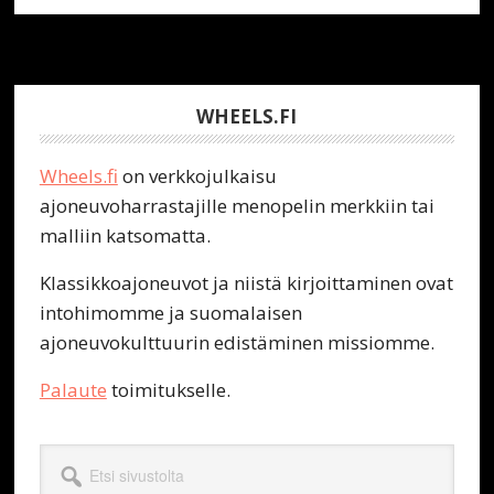
Footer
WHEELS.FI
Wheels.fi
on verkkojulkaisu
ajoneuvoharrastajille menopelin merkkiin tai
malliin katsomatta.
Klassikkoajoneuvot ja niistä kirjoittaminen ovat
intohimomme ja suomalaisen
ajoneuvokulttuurin edistäminen missiomme.
Palaute
toimitukselle.
Etsi
sivustolta