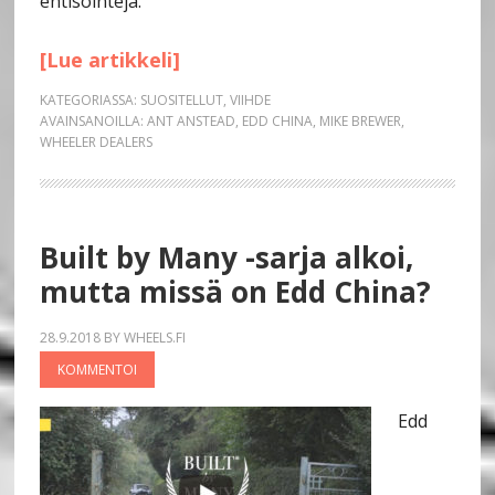
entisöintejä.
[Lue artikkeli]
KATEGORIASSA:
SUOSITELLUT
,
VIIHDE
AVAINSANOILLA:
ANT ANSTEAD
,
EDD CHINA
,
MIKE BREWER
,
WHEELER DEALERS
Built by Many -sarja alkoi,
mutta missä on Edd China?
28.9.2018
BY
WHEELS.FI
KOMMENTOI
Edd