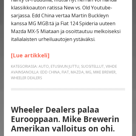
klassikkoauton ratissa New vs. Old Youtube-
sarjassa. Edd China vertaa Martin Buckleyn
kanssa MG MGB:tä ja Fiat 124 Spideria uuteen
Mazda MX-5 Miataan ja osoittautuu melkoiseksi
italialaisten urheiluautojen ystäväksi.
[Lue artikkeli]
KATEGORIASSA:
AUTO
,
ETUSIVUN JUTTU
,
SUOSITELLUT
,
VIIHDE
AVAINSANOILLA:
EDD CHINA
,
FIAT
,
MAZDA
,
MG
,
MIKE BREWER
,
WHEELER DEALERS
Wheeler Dealers palaa
Eurooppaan. Mike Brewerin
Amerikan valloitus on ohi.