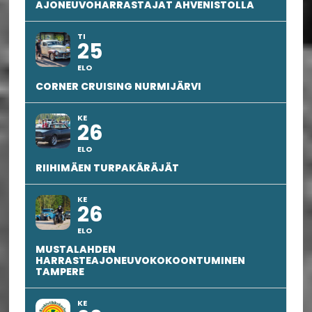
AJONEUVOHARRASTAJAT AHVENISTOLLA
TI
25
ELO
CORNER CRUISING NURMIJÄRVI
KE
26
ELO
RIIHIMÄEN TURPAKÄRÄJÄT
KE
26
ELO
MUSTALAHDEN
HARRASTEAJONEUVOKOKOONTUMINEN
TAMPERE
KE