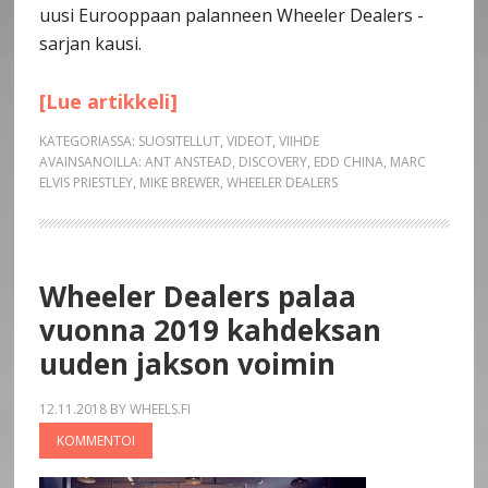
uusi Eurooppaan palanneen Wheeler Dealers -
sarjan kausi.
[Lue artikkeli]
KATEGORIASSA:
SUOSITELLUT
,
VIDEOT
,
VIIHDE
AVAINSANOILLA:
ANT ANSTEAD
,
DISCOVERY
,
EDD CHINA
,
MARC
ELVIS PRIESTLEY
,
MIKE BREWER
,
WHEELER DEALERS
Wheeler Dealers palaa
vuonna 2019 kahdeksan
uuden jakson voimin
12.11.2018
BY
WHEELS.FI
KOMMENTOI