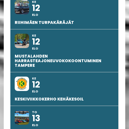
KE
12
ELO
RIIHIMÄEN TURPAKÄRÄJÄT
KE
12
ELO
MUSTALAHDEN
HARRASTEAJONEUVOKOKOONTUMINEN
TAMPERE
KE
12
ELO
KESKIVIIKKOKERHO KEHÄKESOIL
TO
13
ELO