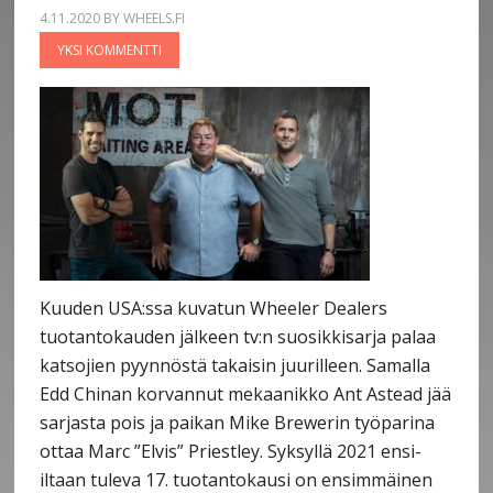
4.11.2020
BY
WHEELS.FI
YKSI KOMMENTTI
Kuuden USA:ssa kuvatun Wheeler Dealers
tuotantokauden jälkeen tv:n suosikkisarja palaa
katsojien pyynnöstä takaisin juurilleen. Samalla
Edd Chinan korvannut mekaanikko Ant Astead jää
sarjasta pois ja paikan Mike Brewerin työparina
ottaa Marc ”Elvis” Priestley. Syksyllä 2021 ensi-
iltaan tuleva 17. tuotantokausi on ensimmäinen