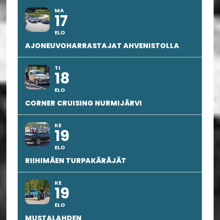
MA
17
ELO
AJONEUVOHARRASTAJAT AHVENISTOLLA
TI
18
ELO
CORNER CRUISING NURMIJÄRVI
KE
19
ELO
RIIHIMÄEN TURPAKÄRÄJÄT
KE
19
ELO
MUSTALAHDEN