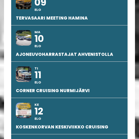
09
ELO
TERVASAARI MEETING HAMINA
MA
10
ELO
AJONEUVOHARRASTAJAT AHVENISTOLLA
TI
11
ELO
CORNER CRUISING NURMIJÄRVI
KE
12
ELO
KOSKENKORVAN KESKIVIIKKO CRUISING