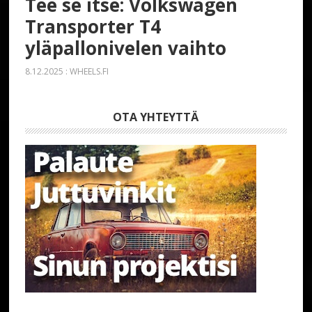
Tee se itse: Volkswagen
Transporter T4
yläpallonivelen vaihto
8.12.2025
:
WHEELS.FI
OTA YHTEYTTÄ