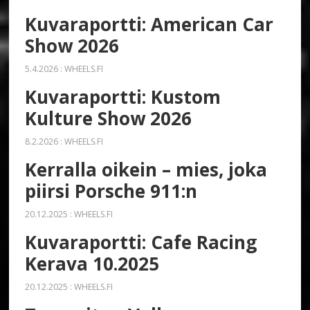
Kuvaraportti: American Car
Show 2026
5.4.2026
:
WHEELS.FI
Kuvaraportti: Kustom
Kulture Show 2026
8.2.2026
:
WHEELS.FI
Kerralla oikein – mies, joka
piirsi Porsche 911:n
20.12.2025
:
WHEELS.FI
Kuvaraportti: Cafe Racing
Kerava 10.2025
20.12.2025
:
WHEELS.FI