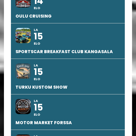
14
ELO
OULU CRUISING
LA
15
ELO
SPORTSCAR BREAKFAST CLUB KANGASALA
LA
15
ELO
TURKU KUSTOM SHOW
LA
15
ELO
MOTOR MARKET FORSSA