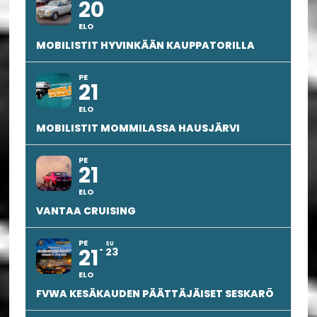
20
ELO
MOBILISTIT HYVINKÄÄN KAUPPATORILLA
PE
21
ELO
MOBILISTIT MOMMILASSA HAUSJÄRVI
PE
21
ELO
VANTAA CRUISING
PE
SU
21
23
ELO
FVWA KESÄKAUDEN PÄÄTTÄJÄISET SESKARÖ