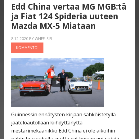
Edd China vertaa MG MGB:tä
ja Fiat 124 Spideria uuteen
Mazda MX-5 Miataan
8.12.2020
BY
WHEELS.FI
KOMMENTOI
Guinnessin ennätysten kirjaan sähköistetyllä
jäätelöautollaan kiihdyttänyttä
mestarimekaanikko Edd China ei ole aikoihin
nähty tv-ruuduilla, mutta nyt herran voi nähdä