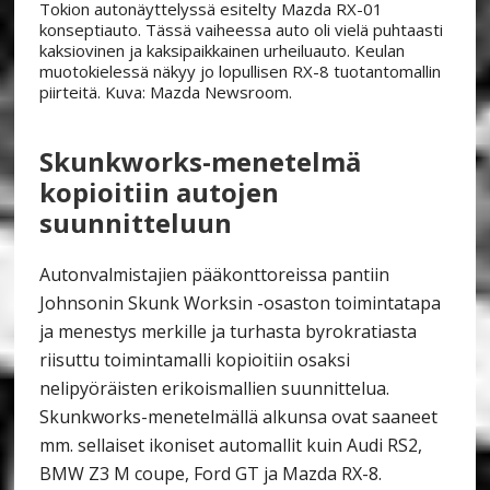
Tokion autonäyttelyssä esitelty Mazda RX-01
konseptiauto. Tässä vaiheessa auto oli vielä puhtaasti
kaksiovinen ja kaksipaikkainen urheiluauto. Keulan
muotokielessä näkyy jo lopullisen RX-8 tuotantomallin
piirteitä. Kuva: Mazda Newsroom.
Skunkworks-menetelmä
kopioitiin autojen
suunnitteluun
Autonvalmistajien pääkonttoreissa pantiin
Johnsonin Skunk Worksin -osaston toimintatapa
ja menestys merkille ja turhasta byrokratiasta
riisuttu toimintamalli kopioitiin osaksi
nelipyöräisten erikoismallien suunnittelua.
Skunkworks-menetelmällä alkunsa ovat saaneet
mm. sellaiset ikoniset automallit kuin Audi RS2,
BMW Z3 M coupe, Ford GT ja Mazda RX-8.