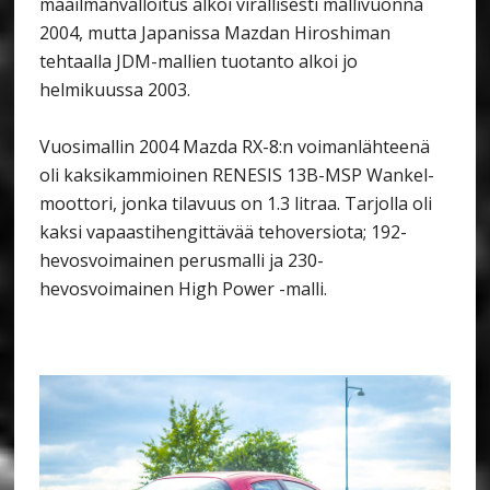
maailmanvalloitus alkoi virallisesti mallivuonna
2004, mutta Japanissa Mazdan Hiroshiman
tehtaalla JDM-mallien tuotanto alkoi jo
helmikuussa 2003.
Vuosimallin 2004 Mazda RX-8:n voimanlähteenä
oli kaksikammioinen RENESIS 13B-MSP Wankel-
moottori, jonka tilavuus on 1.3 litraa. Tarjolla oli
kaksi vapaastihengittävää tehoversiota; 192-
hevosvoimainen perusmalli ja 230-
hevosvoimainen High Power -malli.