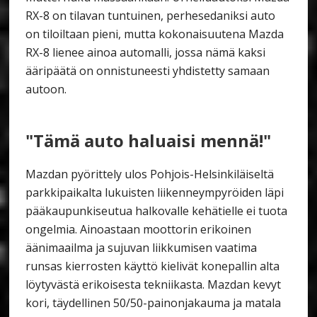
RX-8 on tilavan tuntuinen, perhesedaniksi auto
on tiloiltaan pieni, mutta kokonaisuutena Mazda
RX-8 lienee ainoa automalli, jossa nämä kaksi
ääripäätä on onnistuneesti yhdistetty samaan
autoon.
"Tämä auto haluaisi mennä!"
Mazdan pyörittely ulos Pohjois-Helsinkiläiseltä
parkkipaikalta lukuisten liikenneympyröiden läpi
pääkaupunkiseutua halkovalle kehätielle ei tuota
ongelmia. Ainoastaan moottorin erikoinen
äänimaailma ja sujuvan liikkumisen vaatima
runsas kierrosten käyttö kielivät konepallin alta
löytyvästä erikoisesta tekniikasta. Mazdan kevyt
kori, täydellinen 50/50-painonjakauma ja matala