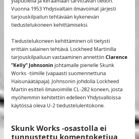
yläpuolella ja keräämään tarvittavan tiedon.
Vuonna 1953 Yhdysvaltain ilmavoimat järjesti
tarjouskilpailun tehtävään kykenevän
tiedustelukoneen kehittämiseksi.
Tiedustelukoneen kehittäminen oli tietysti
erittäin salainen tehtävä. Lockheed Martinilla
tarjouskilpailuun vastaaminen annettiin
Clarence
”Kelly” Johnsonin
johtamalle pienelle Skunk
Works -tiimille (vapaasti suomennettuna
Haisunäätäpaja). Johnsonin johdolla Lockheed
Martin esitteli ilmavoimille CL-282 koneen, josta
myöhemmin kehitettiin edelleen Yhdysvalloissa
käytössä oleva U-2 tiedustelulentokone.
Skunk Works -osastolla ei
tunnustettu komentoketjua