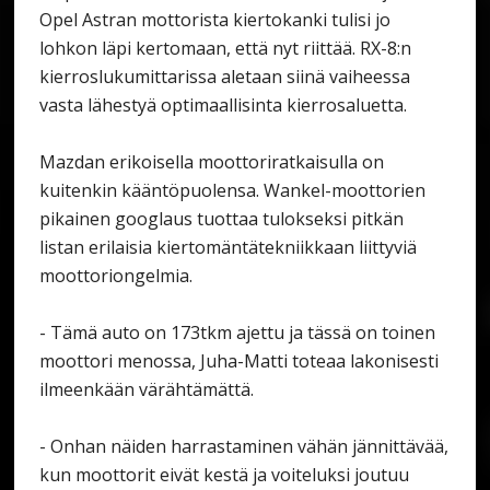
Opel Astran mottorista kiertokanki tulisi jo
lohkon läpi kertomaan, että nyt riittää. RX-8:n
kierroslukumittarissa aletaan siinä vaiheessa
vasta lähestyä optimaallisinta kierrosaluetta.
Mazdan erikoisella moottoriratkaisulla on
kuitenkin kääntöpuolensa. Wankel-moottorien
pikainen googlaus tuottaa tulokseksi pitkän
listan erilaisia kiertomäntätekniikkaan liittyviä
moottoriongelmia.
- Tämä auto on 173tkm ajettu ja tässä on toinen
moottori menossa, Juha-Matti toteaa lakonisesti
ilmeenkään värähtämättä.
- Onhan näiden harrastaminen vähän jännittävää,
kun moottorit eivät kestä ja voiteluksi joutuu