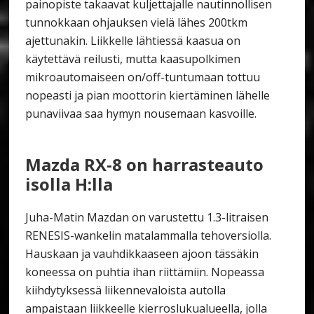
painopiste takaavat kuljettajalle nautinnollisen
tunnokkaan ohjauksen vielä lähes 200tkm
ajettunakin. Liikkelle lähtiessä kaasua on
käytettävä reilusti, mutta kaasupolkimen
mikroautomaiseen on/off-tuntumaan tottuu
nopeasti ja pian moottorin kiertäminen lähelle
punaviivaa saa hymyn nousemaan kasvoille.
Mazda RX-8 on harrasteauto
isolla H:lla
Juha-Matin Mazdan on varustettu 1.3-litraisen
RENESIS-wankelin matalammalla tehoversiolla.
Hauskaan ja vauhdikkaaseen ajoon tässäkin
koneessa on puhtia ihan riittämiin. Nopeassa
kiihdytyksessä liikennevaloista autolla
ampaistaan liikkeelle kierroslukualueella, jolla