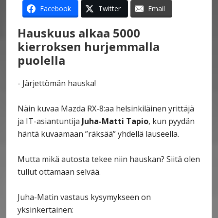
Facebook
Twitter
Email
Hauskuus alkaa 5000
kierroksen hurjemmalla
puolella
- Järjettömän hauska!
Näin kuvaa Mazda RX-8:aa helsinkiläinen yrittäjä
ja IT-asiantuntija
Juha-Matti Tapio
, kun pyydän
häntä kuvaamaan ”räksää” yhdellä lauseella.
Mutta mikä autosta tekee niin hauskan? Siitä olen
tullut ottamaan selvää.
Juha-Matin vastaus kysymykseen on
yksinkertainen: