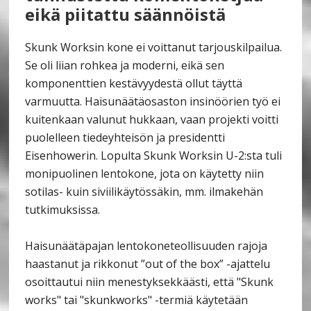
eikä piitattu säännöistä
Skunk Worksin kone ei voittanut tarjouskilpailua.
Se oli liian rohkea ja moderni, eikä sen
komponenttien kestävyydestä ollut täyttä
varmuutta. Haisunäätäosaston insinöörien työ ei
kuitenkaan valunut hukkaan, vaan projekti voitti
puolelleen tiedeyhteisön ja presidentti
Eisenhowerin. Lopulta Skunk Worksin U-2:sta tuli
monipuolinen lentokone, jota on käytetty niin
sotilas- kuin siviilikäytössäkin, mm. ilmakehän
tutkimuksissa.
Haisunäätäpajan lentokoneteollisuuden rajoja
haastanut ja rikkonut ”out of the box” -ajattelu
osoittautui niin menestyksekkäästi, että "Skunk
works" tai "skunkworks" -termiä käytetään