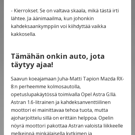
- Kierrokset. Se on valtava skaala, mikä tästä irti
lähtee. Ja äänimaailma, kun johonkin
kahdeksaankymppiin voi kiihdyttää vaikka
kakkosella.
Tämähän onkin auto, jota
täytyy ajaa!
Saavun koeajamaan Juha-Matti Tapion Mazda RX-
8:n perheemme kolmosautolla,
opetuslupakäytössä toimivalla Opel Astra G:llä.
Astran 1.6-litrainen ja kahdeksanventtiilinen
moottori ei mainittavaa tehoa tuota, mutta
ajoharjoittelu sillä on erittäin helppoa. Opelin
nöyrä moottori pakottaa Astran valoista liikkeelle
melkeinpä minkälaisella kytkimen ja