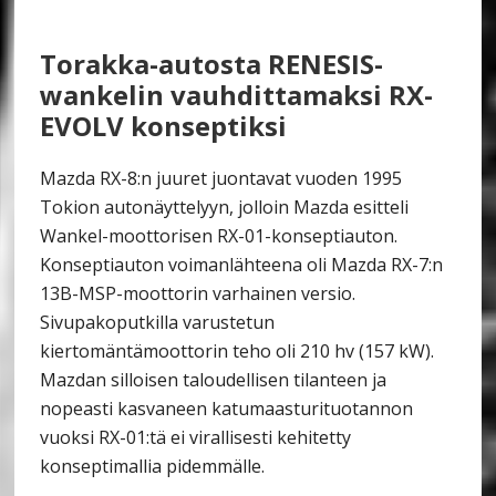
Torakka-autosta RENESIS-
wankelin vauhdittamaksi RX-
EVOLV konseptiksi
Mazda RX-8:n juuret juontavat vuoden 1995
Tokion autonäyttelyyn, jolloin Mazda esitteli
Wankel-moottorisen RX-01-konseptiauton.
Konseptiauton voimanlähteena oli Mazda RX-7:n
13B-MSP-moottorin varhainen versio.
Sivupakoputkilla varustetun
kiertomäntämoottorin teho oli 210 hv (157 kW).
Mazdan silloisen taloudellisen tilanteen ja
nopeasti kasvaneen katumaasturituotannon
vuoksi RX-01:tä ei virallisesti kehitetty
konseptimallia pidemmälle.