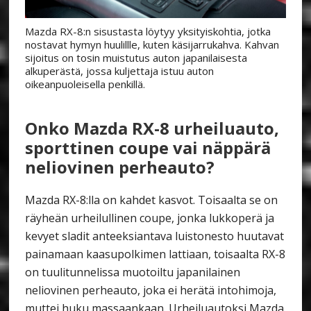
Mazda RX-8:n sisustasta löytyy yksityiskohtia, jotka
nostavat hymyn huulillle, kuten käsijarrukahva. Kahvan
sijoitus on tosin muistutus auton japanilaisesta
alkuperästä, jossa kuljettaja istuu auton
oikeanpuoleisella penkillä.
Onko Mazda RX-8 urheiluauto,
sporttinen coupe vai näppärä
neliovinen perheauto?
Mazda RX-8:lla on kahdet kasvot. Toisaalta se on
räyheän urheilullinen coupe, jonka lukkoperä ja
kevyet sladit anteeksiantava luistonesto huutavat
painamaan kaasupolkimen lattiaan, toisaalta RX-8
on tuulitunnelissa muotoiltu japanilainen
neliovinen perheauto, joka ei herätä intohimoja,
muttei huku massaankaan. Urheiluautoksi Mazda