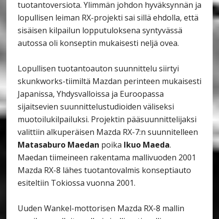
tuotantoversiota. Ylimmän johdon hyväksynnän ja
lopullisen leiman RX-projekti sai sillä ehdolla, että
sisäisen kilpailun lopputuloksena syntyvässä
autossa oli konseptin mukaisesti neljä ovea.
Lopullisen tuotantoauton suunnittelu siirtyi
skunkworks-tiimiltä Mazdan perinteen mukaisesti
Japanissa, Yhdysvalloissa ja Euroopassa
sijaitsevien suunnittelustudioiden väliseksi
muotoilukilpailuksi.
Projektin pääsuunnittelijaksi
valittiin alkuperäisen Mazda RX-7:n suunnitelleen
Matasaburo Maedan
poika
Ikuo Maeda
.
Maedan tiimeineen rakentama mallivuoden 2001
Mazda RX-8 lähes tuotantovalmis konseptiauto
esiteltiin Tokiossa vuonna 2001.
Uuden Wankel-mottorisen Mazda RX-8 mallin