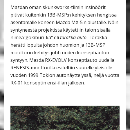
Mazdan oman skunkworks-tiimin insinöörit
pitivät kuitenkin 13B-MSP:n kehityksen hengissä
asentamalle koneen Mazda MX-5:n alustalle. Näin
syntyneestä projektista käytettiin talon sisällä
nimeä"gokiburi-ka" eli
torakka-auto
. Torakka
herätti lopulta johdon huomion ja 13B-MSP
moottorin kehitys johti uuden konseptiauton
syntyyn. Mazda RX-EVOLV konseptiauto uudella
RENESIS-moottorilla esiteltiin suurelle yleisölle
vuoden 1999 Tokion autonäyttelyssä, neljä vuotta
RX-01 konseptin ensi-illan jälkeen.