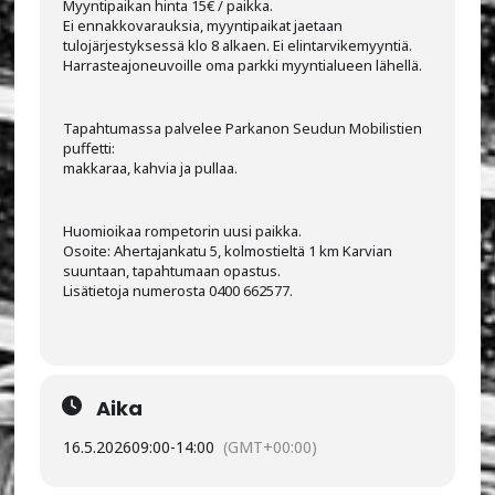
Myyntipaikan hinta 15€ / paikka.
Ei ennakkovarauksia, myyntipaikat jaetaan
tulojärjestyksessä klo 8 alkaen. Ei elintarvikemyyntiä.
Harrasteajoneuvoille oma parkki myyntialueen lähellä.
Tapahtumassa palvelee Parkanon Seudun Mobilistien
puffetti:
makkaraa, kahvia ja pullaa.
Huomioikaa rompetorin uusi paikka.
Osoite: Ahertajankatu 5, kolmostieltä 1 km Karvian
suuntaan, tapahtumaan opastus.
Lisätietoja numerosta 0400 662577.
Aika
16.5.2026
09:00
-
14:00
(GMT+00:00)