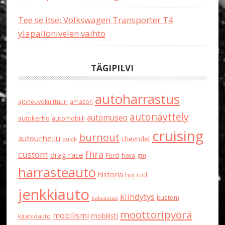
Tee se itse: Volkswagen Transporter T4
yläpallonivelen vaihto
TÄGIPILVI
autoharrastus
ajoneuvokulttuuri
amazon
autonäyttely
automuseo
autokerho
automobiili
cruising
burnout
autourheilu
chevrolet
buick
fhra
custom
drag race
Ford
fvwa
gm
harrasteauto
historia
hot rod
jenkkiauto
kiihdytys
kustom
katsastus
moottoripyörä
mobilismi
mobilisti
kääpiöauto