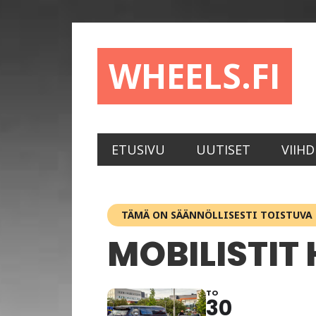
Hyppää
Hyppää
Hyppää
Hyppää
ensisijaiseen
pääsisältöön
ensisijaiseen
alatunnisteeseen
valikkoon
sivupalkkiin
WHEELS.FI
ETUSIVU
UUTISET
VIIHD
TÄMÄ ON SÄÄNNÖLLISESTI TOISTUVA
MOBILISTIT
TO
30