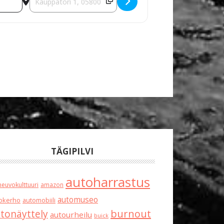
TÄGIPILVI
autoharrastus
neuvokulttuuri
amazon
automuseo
okerho
automobiili
burnout
tonäyttely
autourheilu
buick