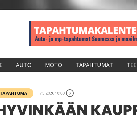
E
AUTO
MOTO
TAPAHTUMAT
TEE
 TAPAHTUMA
7.5.2026 18:00
 HYVINKÄÄN KAUP