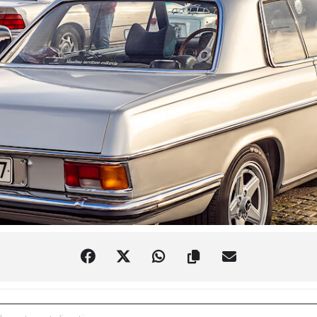
istit Hyvinkään kauppatorilla [ZRcQhHnQ5]