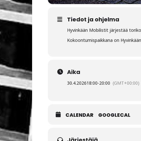
Tiedot ja ohjelma
Hyvinkään Mobilistit järjestää toriko
Kokoontumispaikkana on Hyvinkään 
Aika
30.4.2026
18:00
-
20:00
(GMT+00:00)
CALENDAR
GOOGLECAL
Järjestäjä