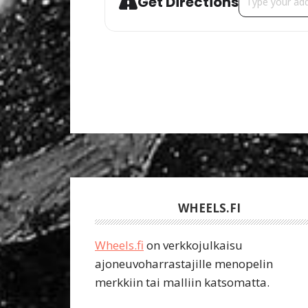
Get Directions
Footer
WHEELS.FI
Wheels.fi
on verkkojulkaisu
ajoneuvoharrastajille menopelin
merkkiin tai malliin katsomatta.